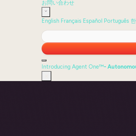
お問い合わせ
English
Français
Español
Português
한
Introducing Agent One™
- Autonomou