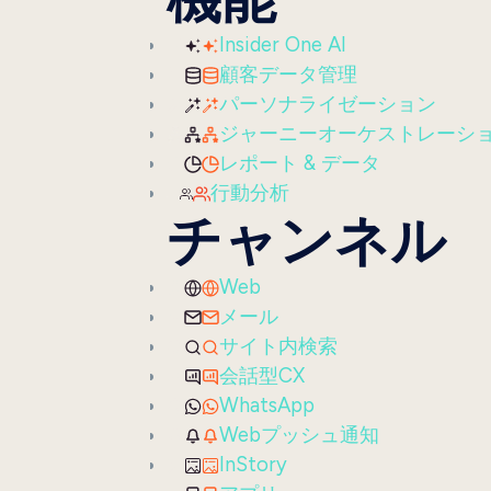
Insider One AI
顧客データ管理
パーソナライゼーション
ジャーニーオーケストレーシ
レポート & データ
行動分析
チャンネル
Web
メール
サイト内検索
会話型CX
WhatsApp
Webプッシュ通知
InStory