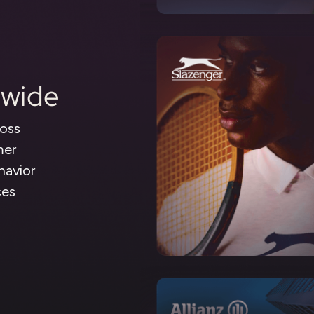
dwide
oss
mer
havior
ces