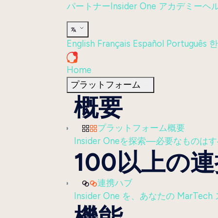
パートナー
Insider One アカデミー
ヘ
English
Français
Español
Português
한
Home
プラットフォーム
概要
プラットフォーム概要
Insider Oneを探索—必要なも
100以上の
連携ハブ
Insider One を、あなたの Ma
機能