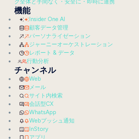
ク全体と手間なく・安全に・即時に連携
機能
Insider One AI
顧客データ管理
パーソナライゼーション
ジャーニーオーケストレーション
レポート & データ
行動分析
チャンネル
Web
メール
サイト内検索
会話型CX
WhatsApp
Webプッシュ通知
InStory
アプリ