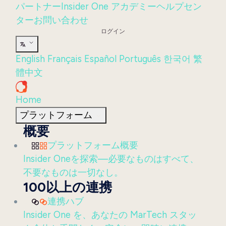
パートナー
Insider One アカデミー
ヘルプセン
ター
お問い合わせ
ログイン
English
Français
Español
Português
한국어
繁
體中文
Home
プラットフォーム
概要
プラットフォーム概要
Insider Oneを探索—必要なものはすべて、
不要なものは一切なし。
100以上の連携
連携ハブ
Insider One を、あなたの MarTech スタッ