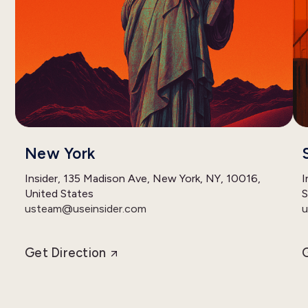
New York
Insider, 135 Madison Ave, New York, NY, 10016,
I
United States
S
usteam@useinsider.com
u
Get Direction