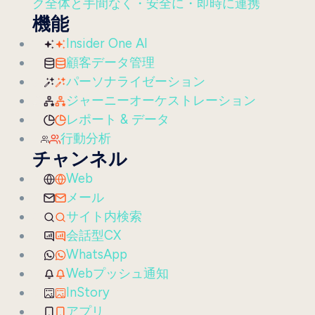
ク全体と手間なく・安全に・即時に連携
機能
Insider One AI
顧客データ管理
パーソナライゼーション
ジャーニーオーケストレーション
レポート & データ
行動分析
チャンネル
Web
メール
サイト内検索
会話型CX
WhatsApp
Webプッシュ通知
InStory
アプリ