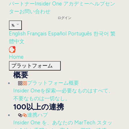
パートナー
Insider One アカデミー
ヘルプセン
ター
お問い合わせ
ログイン
English
Français
Español
Português
한국어
繁
體中文
Home
プラットフォーム
概要
プラットフォーム概要
Insider Oneを探索—必要なものはすべて、
不要なものは一切なし。
100以上の連携
連携ハブ
Insider One を、あなたの MarTech スタッ