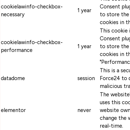
cookielawinfo-checkbox-
Consent plug
1 year
necessary
to store the
cookies in t
This cookie
Consent plug
cookielawinfo-checkbox-
1 year
to store the
performance
cookies in t
"Performanc
This is a se
datadome
session
Force24 to 
malicious tra
The website
uses this coo
elementor
never
website own
change the w
real-time.