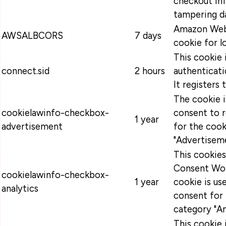
checkout in
tampering da
Amazon Web 
AWSALBCORS
7 days
cookie for l
This cookie 
connect.sid
2 hours
authenticati
It registers 
The cookie 
cookielawinfo-checkbox-
consent to 
1 year
advertisement
for the cook
"Advertiseme
This cookie
Consent Wor
cookielawinfo-checkbox-
1 year
cookie is u
analytics
consent for 
category "An
This cookie