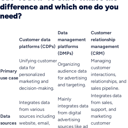
difference and which one do you
need?
Data
Customer
Customer data
management
relationship
platforms (CDPs)
platforms
management
(DMPs)
(CRM)
Unifying customer
Managing
Organizing
data for
customer
Primary
audience data
personalized
interactions,
use case
for advertising
marketing and
relationships, and
and targeting.
decision-making.
sales pipeline.
Integrates data
Mainly
Integrates data
from sales,
integrates data
from various
support, and
from digital
Data
sources including
marketing
advertising
sources
website, email,
customer
sources like ad