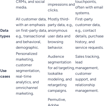
CRMs, and social
touchpoints,
impressions and
media.
often with email
clicks.
systems.
All customer data,
Mostly third-
First-party
with an emphasis
party data, e.g.,
customer data,
Data
on first-party data,
anonymous
e.g., contact
types
e.g., transactional
user data and
details, purchase
and behavioral,
browsing
history, and
demographic.
behavior.
service requests.
Personalized
Audience
Sales tracking,
marketing,
segmentation
lead
customer
for ad targeting,
management,
Use
segmentation,
lookalike
customer
cases
real-time
modeling, and
support, and
analytics, and
retargeting
relationship
omnichannel
campaigns.
management.
marketing.
Permutive,
Adobe