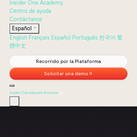
Insider One Academy
Centro de ayuda
Contáctanos
Español
English
Français
Español
Português
한국어
繁
體中文
Iniciar sesión
Recorrido por la Plataforma
Solicitar una demo
Insider One adquiere Bluecore