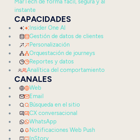
MarTech de forma fácil, segura y al
instante
CAPACIDADES
Insider One AI
Gestión de datos de clientes
Personalización
Orquestación de journeys
Reportes y datos
Analítica del comportamiento
CANALES
Web
Email
Búsqueda en el sitio
CX conversacional
WhatsApp
Notificaciones Web Push
InStory