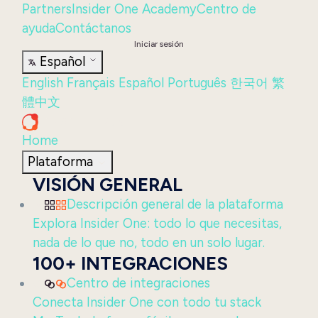
Partners
Insider One Academy
Centro de
ayuda
Contáctanos
Iniciar sesión
Español
English
Français
Español
Português
한국어
繁
體中文
Home
Plataforma
VISIÓN GENERAL
Descripción general de la plataforma
Explora Insider One: todo lo que necesitas,
nada de lo que no, todo en un solo lugar.
100+ INTEGRACIONES
Centro de integraciones
Conecta Insider One con todo tu stack