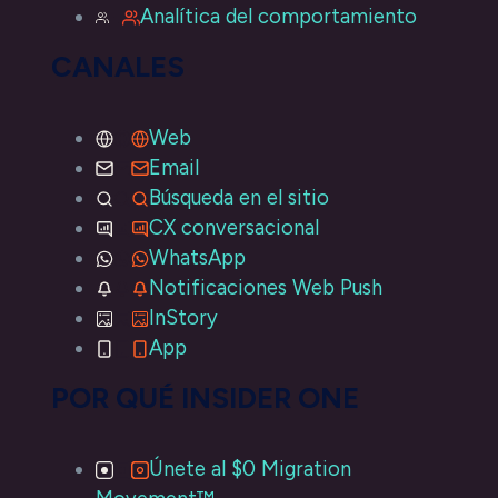
Analítica del comportamiento
CANALES
Web
Email
Búsqueda en el sitio
CX conversacional
WhatsApp
Notificaciones Web Push
InStory
App
POR QUÉ INSIDER ONE
Únete al $0 Migration