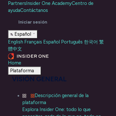
Partners
Insider One Academy
Centro de
ayuda
Contáctanos
Iniciar sesión
Español
English
Français
Español
Português
한국어
繁
體中文
Home
Plataforma
VISIÓN GENERAL
Descripción general de la
plataforma
Explora Insider One: todo lo que