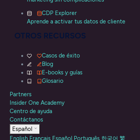
CDP Explorer
Aprende a activar tus datos de cliente
OTROS RECURSOS
Casos de éxito
Blog
E-books y guías
Glosario
Partners
Insider One Academy
Centro de ayuda
Contáctanos
Español
English
Français
Español
Português
한국어
繁